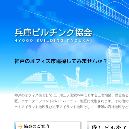
神戸のオフィス街としては、JR三ノ宮駅を中心とする三宮地区、歴史あ
区、ウオーターフロントのハーバーランド地区に大別されます。その他の
ートアイランド地区及び六甲アイランド地区そして、新興の西神地区など