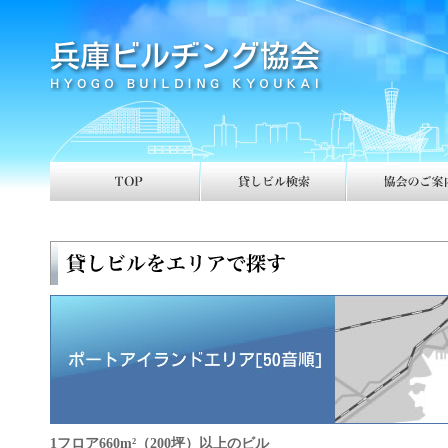
1フロア660m
²
（200坪）以上のビル